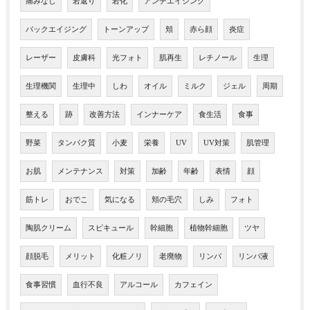
痛みなし
若返り
若化
アンチエイジング
バックエイジング
トーンアップ
頬
赤ら顔
炎症
レーザー
皮膚科
光フォト
肌再生
レチノール
生理
生理機関
生理中
しわ
オイル
ミルク
ジェル
周期
整える
跡
改善方法
インナーケア
食生活
食事
野菜
タンパク質
小麦
栄養
UV
UV対策
肌管理
お肌
メンテナンス
対策
加齢
年齢
表情
顔
筋トレ
おでこ
気になる
頬の毛穴
しみ
フォト
陶肌クリーム
スピキュール
幹細胞
植物幹細胞
ツヤ
顔脱毛
メリット
化粧ノリ
老廃物
リンパ
リンパ液
食事習慣
血行不良
アルコール
カフェイン