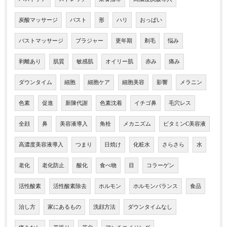
炭酸マッサージ
バスト
形
ハリ
おっぱい
バストマッサージ
ブラジャー
更年期
剃毛
悩み
剥離あり
肌質
敏感肌
オイリー肌
赤み
痛み
ダウンタイム
細胞
細胞ケア
細胞美容
影響
メラニン
色素
促進
新陳代謝
色素沈着
イチゴ鼻
毛穴レス
全顔
鼻
美容液導入
角栓
メカニズム
ビタミンC美容液
高濃度美容液導入
つまり
日焼け
化粧水
さらさら
水
老化
老化防止
酸化
食べ物
目
コラーゲン
活性酸素
活性酸素除去
ホルモン
ホルモンバランス
食品
治し方
家にあるもの
洗顔方法
ダウンタイムなし