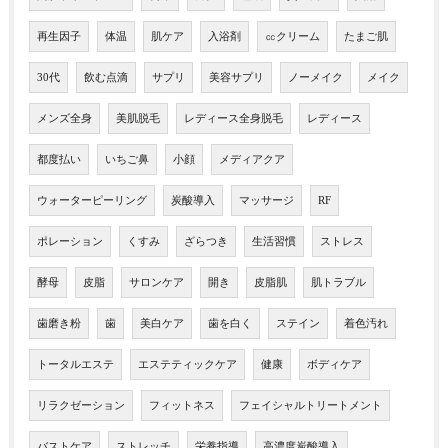
再生因子
体温
肌ケア
入浴剤
㏄クリーム
たまご肌
30代
飲む点滴
サプリ
美容サプリ
ノーメイク
メイク
メンズ全身
美肌脱毛
レディース全身脱毛
レディース
都度払い
いちご鼻
小顔
メディアクア
ウォーターピーリング
炭酸導入
マッサージ
RF
ポレーション
くすみ
ざらつき
生活習慣
ストレス
酵母
皮脂
サロンケア
開き
皮脂肌
肌トラブル
歯磨き粉
歯
美白ケア
歯を白く
ステイン
着色汚れ
トータルエステ
エステティックケア
健康
ボディケア
リラクゼーション
フィットネス
フェイシャルトリートメント
バストケア
ストレッチ
栄養指導
高濃度炭酸導入