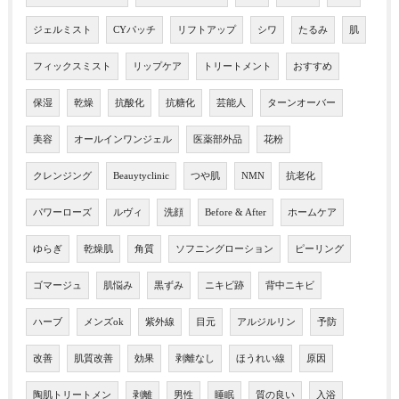
ジェルミスト
CYパッチ
リフトアップ
シワ
たるみ
肌
フィックスミスト
リップケア
トリートメント
おすすめ
保湿
乾燥
抗酸化
抗糖化
芸能人
ターンオーバー
美容
オールインワンジェル
医薬部外品
花粉
クレンジング
Beauytyclinic
つや肌
NMN
抗老化
パワーローズ
ルヴィ
洗顔
Before & After
ホームケア
ゆらぎ
乾燥肌
角質
ソフニングローション
ピーリング
ゴマージュ
肌悩み
黒ずみ
ニキビ跡
背中ニキビ
ハーブ
メンズok
紫外線
目元
アルジルリン
予防
改善
肌質改善
効果
剥離なし
ほうれい線
原因
陶肌トリートメン
剥離
男性
睡眠
質の良い
入浴