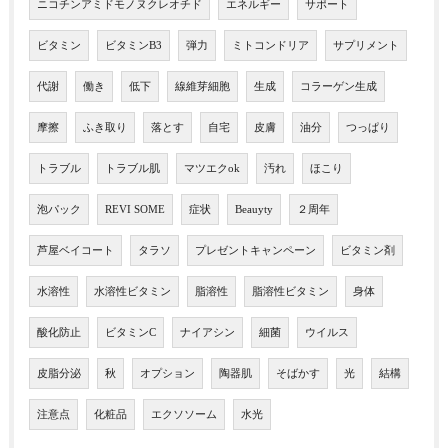
ニコチンアミドモノヌクレオチド
エネルギー
サポート
ビタミン
ビタミンB3
弾力
ミトコンドリア
サプリメント
代謝
働き
低下
線維芽細胞
生成
コラーゲン生成
摩擦
ふき取り
落とす
自宅
皮膚
油分
つっぱり
トラブル
トラブル肌
マツエクok
汚れ
ほこり
泡パック
REVI SOME
症状
Beauyty
２周年
芦屋ベイコート
タラソ
プレゼントキャンペーン
ビタミン剤
水溶性
水溶性ビタミン
脂溶性
脂溶性ビタミン
身体
酸化防止
ビタミンC
ナイアシン
細菌
ウイルス
皮脂分泌
秋
オプション
陶器肌
そばかす
光
結構
注意点
化粧品
エクソソーム
水光