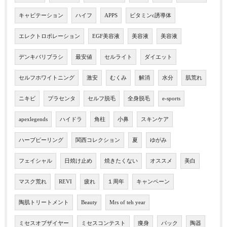
キャビテーション
ハイフ
APPS
ビタミンc誘導体
エレクトロポレーション
EGF美容液
美容液
美容液
デンキバリブラシ
最安値
セルライト
ダイエット
セルフホワイトニング
激安
むくみ
解消
水分
肌荒れ
ニキビ
プラセンタ
セルフ脱毛
全身脱毛
e-sports
apexlegends
ハイドラ
角柱
小鼻
スキンケア
ハーブピーリング
関西コレクション
夏
ゆがみ
フェイシャル
日焼け止め
焼きたくない
オススメ
美白
マスク荒れ
REVI
疲れ
１周年
キャンペーン
陶肌トリートメント
Beauty
Mrs of teh year
ミセスオブザイヤー
ミセスコンテスト
痩身
パック
陶器