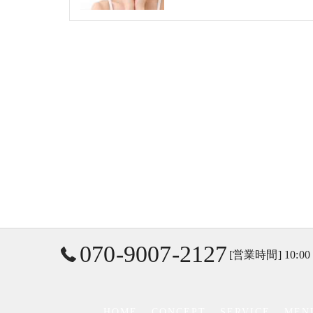
070-9007-2127
[営業時間] 10:00
HOME
CONCEPT
SERVICE
MEN