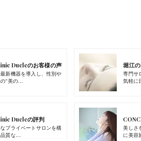
inic Ducleのお客様の声
堀江のエ
の最新機器を導入し、性別や
専門サ
の"美の…
気軽に
nic Ducleの評判
CONC
的なプライベートサロンを構
美しさ
高品質な…
に美容