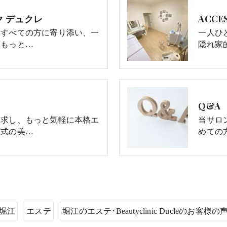
 デュクレ
ACCE
うすべての方に寄り添い、一
一人ひ
、もっと…
隠れ家
Q&A
追求し、もっと気軽に本格エ
当サロ
方式の美…
めての
堀江
エステ
堀江のエステ･Beautyclinic Ducleのお客様の