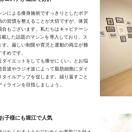
シンによる痩身施術ですっきりとしたボデ
動の習慣を整えることが大切ですが、体質
場合もございます。私たちはキャビテーシ
を搭載した話題のマシンを導入しており、ス
ます。厳しい制限や育児と運動の両立が難
すすめです。
近ダイエットをしても痩せにくい」とお悩
超音波やラジオ波によって脂肪細胞にダイ
スタイルアップを促します。繰り返すごと
ディラインを目指しましょう。
お子様にも堀江で人気
りたくなるような""なめらか素肌""を叶え