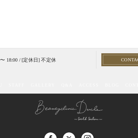
 〜 18:00 / [定休日] 不定休
CONTA
U
STAFF
GALLERY
Q&A
ACCESS
BLOG
CON