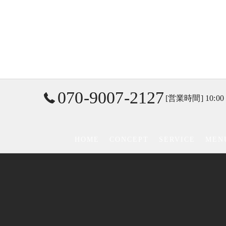
070-9007-2127
[営業時間] 10:00
HOME
CONCEPT
SERVICE
MEN