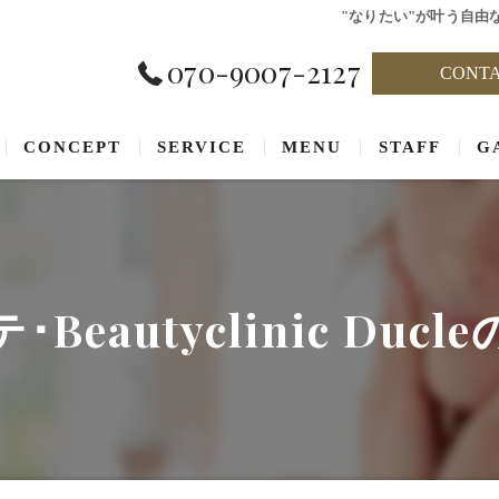
"なりたい"が叶う自由
070-9007-2127
CONT
CONCEPT
SERVICE
MENU
STAFF
G
Beautyclinic Duc