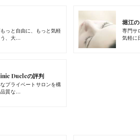
堀江のエ
がもっと自由に、もっと気軽
専門サ
よう、大…
気軽に
nic Ducleの評判
的なプライベートサロンを構
高品質な…