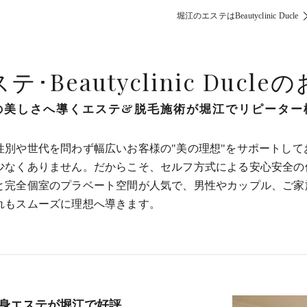
堀江のエステはBeautyclinic Ducle
･Beautyclinic Ducl
の美しさへ導くエステ&脱毛施術が堀江でリピーター
性別や世代を問わず幅広いお客様の"美の理想"をサポートし
少なくありません。だからこそ、セルフ方式による安心安全の
と完全個室のプラベート空間が人気で、男性やカップル、ご家
れもスムーズに理想へ導きます。
身エステが堀江で好評