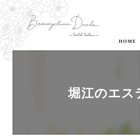
HOME
堀江のエステ･