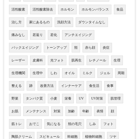
活性酸素
活性酸素除去
ホルモン
ホルモンバランス
食品
治し方
家にあるもの
洗顔方法
ダウンタイムなし
痛みなし
若返り
若化
アンチエイジング
バックエイジング
トーンアップ
頬
赤ら顔
炎症
レーザー
皮膚科
光フォト
肌再生
レチノール
生理
生理機関
生理中
しわ
オイル
ミルク
ジェル
周期
整える
跡
改善方法
インナーケア
食生活
食事
野菜
タンパク質
小麦
栄養
UV
UV対策
肌管理
お肌
メンテナンス
対策
加齢
年齢
表情
顔
筋トレ
おでこ
気になる
頬の毛穴
しみ
フォト
陶肌クリーム
スピキュール
幹細胞
植物幹細胞
ツヤ