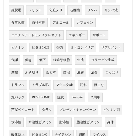
顔脱毛
メリット
化粧ノリ
老廃物
リンパ
リンパ液
食事習慣
血行不良
アルコール
カフェイン
ニコチンアミドモノヌクレオチド
エネルギー
サポート
ビタミン
ビタミンB3
弾力
ミトコンドリア
サプリメント
代謝
働き
低下
線維芽細胞
生成
コラーゲン生成
摩擦
ふき取り
落とす
自宅
皮膚
油分
つっぱり
トラブル
トラブル肌
マツエクok
汚れ
ほこり
泡パック
REVI SOME
症状
Beauyty
２周年
芦屋ベイコート
タラソ
プレゼントキャンペーン
ビタミン剤
水溶性
水溶性ビタミン
脂溶性
脂溶性ビタミン
身体
酸化防止
ビタミンC
ナイアシン
細菌
ウイルス