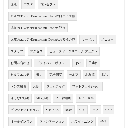
堀江
エステ
コンセプト
堀江のエステ･Beautyclinic Ducleの口コミ情報
堀江のエステ･Beautyclinic Ducleの評判
堀江のエステ･Beautyclinic Ducleのお客様の声
サービス
メニュー
スタッフ
アクセス
ビューティークリニック デュクレ
お問い合わせ
プライバシーポリシー
Q&A
子連れ
セルフエステ
安い
完全個室
セルフ
北堀江
脱毛
メンズ脱毛
大阪
フェムテック
フォトフェイシャル
痛くない脱毛
SHR脱毛
ヒト幹細胞
ルビーセル
ピンジェクトセラム
SPICARE
kassa
シミ
ケア
CBD
オールインワン
ファンデーション
ホワイトニング
子供