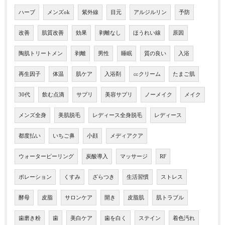
ハーブ
メンズok
紫外線
目元
アルジルリン
予防
改善
肌質改善
効果
剥離なし
ほうれい線
原因
陶肌トリートメン
剥離
男性
睡眠
質の良い
入浴
再生因子
体温
肌ケア
入浴剤
㏄クリーム
たまご肌
30代
飲む点滴
サプリ
美容サプリ
ノーメイク
メイク
メンズ全身
美肌脱毛
レディース全身脱毛
レディース
都度払い
いちご鼻
小顔
メディアクア
ウォーターピーリング
炭酸導入
マッサージ
RF
ポレーション
くすみ
ざらつき
生活習慣
ストレス
酵母
皮脂
サロンケア
開き
皮脂肌
肌トラブル
歯磨き粉
歯
美白ケア
歯を白く
ステイン
着色汚れ