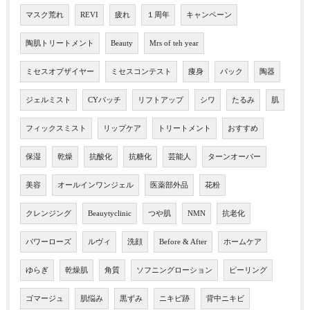
マスク荒れ
REVI
疲れ
１周年
キャンペーン
陶肌トリートメント
Beauty
Mrs of teh year
ミセスオブザイヤー
ミセスコンテスト
痩身
パック
陶器
ジェルミスト
CYパッチ
リフトアップ
シワ
たるみ
肌
フィックスミスト
リップケア
トリートメント
おすすめ
保湿
乾燥
抗酸化
抗糖化
芸能人
ターンオーバー
美容
オールインワンジェル
医薬部外品
花粉
クレンジング
Beauytyclinic
つや肌
NMN
抗老化
パワーローズ
ルヴィ
洗顔
Before & After
ホームケア
ゆらぎ
乾燥肌
角質
ソフニングローション
ピーリング
ゴマージュ
肌悩み
黒ずみ
ニキビ跡
背中ニキビ