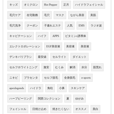
キッズ
オミクロン
Hot Pepper
正月
ハイドラフェイシャル
毛穴ケア
在宅勤務
毛穴
マスク
ながら美容
美肌
毛穴洗浄
クーポン
子連れエステ
人気
EMS
ラジオ波
キャビテーション
ハイフ
APPS
ビタミンc誘導体
エレクトロポレーション
EGF美容液
美容液
美容液
デンキバリブラシ
最安値
セルライト
ダイエット
セルフホワイトニング
激安
むくみ
解消
水分
肌荒れ
ニキビ
プラセンタ
セルフ脱毛
全身脱毛
e-sports
apexlegends
ハイドラ
角柱
小鼻
スキンケア
ハーブピーリング
関西コレクション
夏
ゆがみ
フェイシャル
日焼け止め
焼きたくない
オススメ
美白