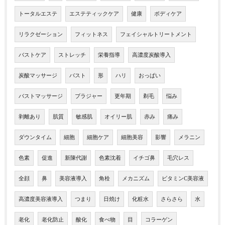
トータルエステ
エステティックケア
健康
ボディケア
リラクゼーション
フィットネス
フェイシャルトリートメント
バストケア
ストレッチ
栄養指導
高濃度炭酸導入
炭酸マッサージ
バスト
形
ハリ
おっぱい
バストマッサージ
ブラジャー
更年期
剃毛
悩み
剥離あり
肌質
敏感肌
オイリー肌
赤み
痛み
ダウンタイム
細胞
細胞ケア
細胞美容
影響
メラニン
色素
促進
新陳代謝
色素沈着
イチゴ鼻
毛穴レス
全顔
鼻
美容液導入
角栓
メカニズム
ビタミンC美容液
高濃度美容液導入
つまり
日焼け
化粧水
さらさら
水
老化
老化防止
酸化
食べ物
目
コラーゲン