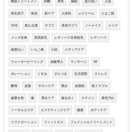
陶肌トリートメン
剥離
男性
睡眠
質の良い
入浴
再生因子
体温
肌ケア
入浴剤
㏄クリーム
たまご肌
30代
飲む点滴
サプリ
美容サプリ
ノーメイク
メイク
メンズ全身
美肌脱毛
レディース全身脱毛
レディース
都度払い
いちご鼻
小顔
メディアクア
ウォーターピーリング
炭酸導入
マッサージ
RF
ポレーション
くすみ
ざらつき
生活習慣
ストレス
酵母
皮脂
サロンケア
開き
皮脂肌
肌トラブル
歯磨き粉
歯
美白ケア
歯を白く
ステイン
着色汚れ
トータルエステ
エステティックケア
健康
ボディケア
リラクゼーション
フィットネス
フェイシャルトリートメント