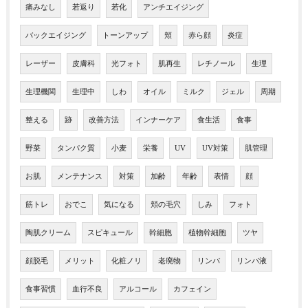
痛みなし
若返り
若化
アンチエイジング
バックエイジング
トーンアップ
頬
赤ら顔
炎症
レーザー
皮膚科
光フォト
肌再生
レチノール
生理
生理機関
生理中
しわ
オイル
ミルク
ジェル
周期
整える
跡
改善方法
インナーケア
食生活
食事
野菜
タンパク質
小麦
栄養
UV
UV対策
肌管理
お肌
メンテナンス
対策
加齢
年齢
表情
顔
筋トレ
おでこ
気になる
頬の毛穴
しみ
フォト
陶肌クリーム
スピキュール
幹細胞
植物幹細胞
ツヤ
顔脱毛
メリット
化粧ノリ
老廃物
リンパ
リンパ液
食事習慣
血行不良
アルコール
カフェイン