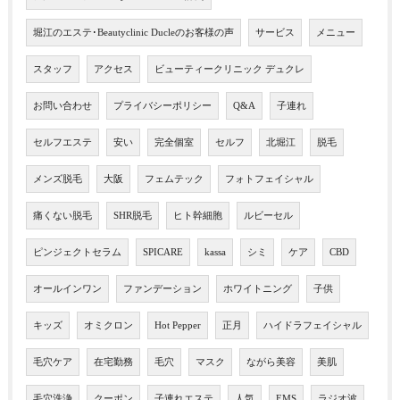
堀江のエステ･Beautyclinic Ducleのお客様の声
サービス
メニュー
スタッフ
アクセス
ビューティークリニック デュクレ
お問い合わせ
プライバシーポリシー
Q&A
子連れ
セルフエステ
安い
完全個室
セルフ
北堀江
脱毛
メンズ脱毛
大阪
フェムテック
フォトフェイシャル
痛くない脱毛
SHR脱毛
ヒト幹細胞
ルビーセル
ピンジェクトセラム
SPICARE
kassa
シミ
ケア
CBD
オールインワン
ファンデーション
ホワイトニング
子供
キッズ
オミクロン
Hot Pepper
正月
ハイドラフェイシャル
毛穴ケア
在宅勤務
毛穴
マスク
ながら美容
美肌
毛穴洗浄
クーポン
子連れエステ
人気
EMS
ラジオ波