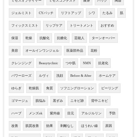
ミセスオブザイヤー
ミセスコンテスト
痩身
パック
陶器
ジェルミスト
CYパッチ
リフトアップ
シワ
たるみ
肌
フィックスミスト
リップケア
トリートメント
おすすめ
保湿
乾燥
抗酸化
抗糖化
芸能人
ターンオーバー
美容
オールインワンジェル
医薬部外品
花粉
クレンジング
Beauytyclinic
つや肌
NMN
抗老化
パワーローズ
ルヴィ
洗顔
Before & After
ホームケア
ゆらぎ
乾燥肌
角質
ソフニングローション
ピーリング
ゴマージュ
肌悩み
黒ずみ
ニキビ跡
背中ニキビ
ハーブ
メンズok
紫外線
目元
アルジルリン
予防
改善
肌質改善
効果
剥離なし
ほうれい線
原因