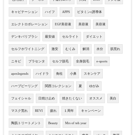
キャビテーション
ハイフ
APPS
ビタミンc誘導体
エレクトロポレーション
EGF美容液
美容液
美容液
デンキバリブラシ
最安値
セルライト
ダイエット
セルフホワイトニング
激安
むくみ
解消
水分
肌荒れ
ニキビ
プラセンタ
セルフ脱毛
全身脱毛
e-sports
apexlegends
ハイドラ
角柱
小鼻
スキンケア
ハーブピーリング
関西コレクション
夏
ゆがみ
フェイシャル
日焼け止め
焼きたくない
オススメ
美白
マスク荒れ
REVI
疲れ
１周年
キャンペーン
陶肌トリートメント
Beauty
Mrs of teh year