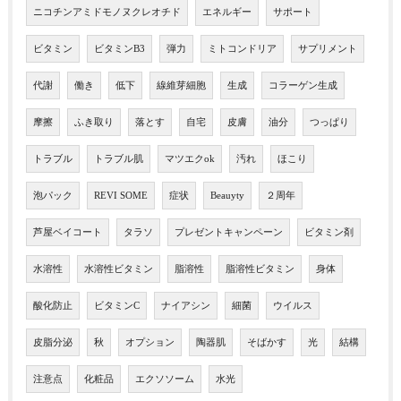
ニコチンアミドモノヌクレオチド
エネルギー
サポート
ビタミン
ビタミンB3
弾力
ミトコンドリア
サプリメント
代謝
働き
低下
線維芽細胞
生成
コラーゲン生成
摩擦
ふき取り
落とす
自宅
皮膚
油分
つっぱり
トラブル
トラブル肌
マツエクok
汚れ
ほこり
泡パック
REVI SOME
症状
Beauyty
２周年
芦屋ベイコート
タラソ
プレゼントキャンペーン
ビタミン剤
水溶性
水溶性ビタミン
脂溶性
脂溶性ビタミン
身体
酸化防止
ビタミンC
ナイアシン
細菌
ウイルス
皮脂分泌
秋
オプション
陶器肌
そばかす
光
結構
注意点
化粧品
エクソソーム
水光