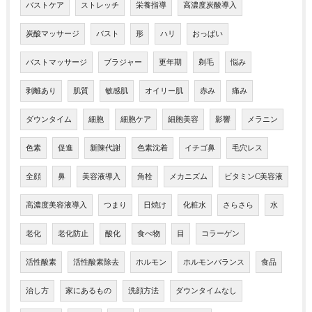
バストケア
ストレッチ
栄養指導
高濃度炭酸導入
炭酸マッサージ
バスト
形
ハリ
おっぱい
バストマッサージ
ブラジャー
更年期
剃毛
悩み
剥離あり
肌質
敏感肌
オイリー肌
赤み
痛み
ダウンタイム
細胞
細胞ケア
細胞美容
影響
メラニン
色素
促進
新陳代謝
色素沈着
イチゴ鼻
毛穴レス
全顔
鼻
美容液導入
角栓
メカニズム
ビタミンC美容液
高濃度美容液導入
つまり
日焼け
化粧水
さらさら
水
老化
老化防止
酸化
食べ物
目
コラーゲン
活性酸素
活性酸素除去
ホルモン
ホルモンバランス
食品
治し方
家にあるもの
洗顔方法
ダウンタイムなし