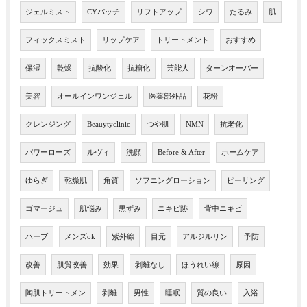
ジェルミスト
CYパッチ
リフトアップ
シワ
たるみ
肌
フィックスミスト
リップケア
トリートメント
おすすめ
保湿
乾燥
抗酸化
抗糖化
芸能人
ターンオーバー
美容
オールインワンジェル
医薬部外品
花粉
クレンジング
Beauytyclinic
つや肌
NMN
抗老化
パワーローズ
ルヴィ
洗顔
Before & After
ホームケア
ゆらぎ
乾燥肌
角質
ソフニングローション
ピーリング
ゴマージュ
肌悩み
黒ずみ
ニキビ跡
背中ニキビ
ハーブ
メンズok
紫外線
目元
アルジルリン
予防
改善
肌質改善
効果
剥離なし
ほうれい線
原因
陶肌トリートメン
剥離
男性
睡眠
質の良い
入浴