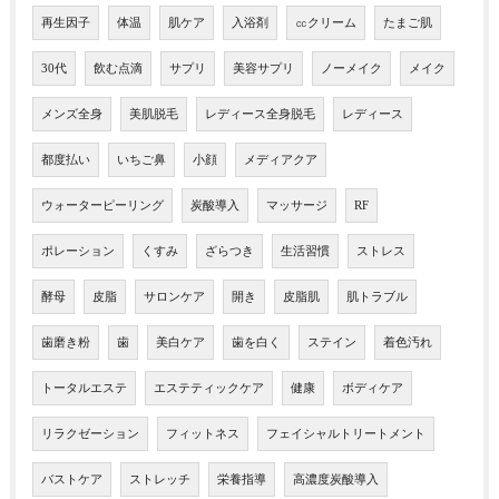
再生因子
体温
肌ケア
入浴剤
㏄クリーム
たまご肌
30代
飲む点滴
サプリ
美容サプリ
ノーメイク
メイク
メンズ全身
美肌脱毛
レディース全身脱毛
レディース
都度払い
いちご鼻
小顔
メディアクア
ウォーターピーリング
炭酸導入
マッサージ
RF
ポレーション
くすみ
ざらつき
生活習慣
ストレス
酵母
皮脂
サロンケア
開き
皮脂肌
肌トラブル
歯磨き粉
歯
美白ケア
歯を白く
ステイン
着色汚れ
トータルエステ
エステティックケア
健康
ボディケア
リラクゼーション
フィットネス
フェイシャルトリートメント
バストケア
ストレッチ
栄養指導
高濃度炭酸導入