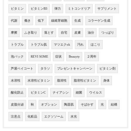
ビタミン
ビタミンB3
弾力
ミトコンドリア
サプリメント
代謝
働き
低下
線維芽細胞
生成
コラーゲン生成
摩擦
ふき取り
落とす
自宅
皮膚
油分
つっぱり
トラブル
トラブル肌
マツエクok
汚れ
ほこり
泡パック
REVI SOME
症状
Beauyty
２周年
芦屋ベイコート
タラソ
プレゼントキャンペーン
ビタミン剤
水溶性
水溶性ビタミン
脂溶性
脂溶性ビタミン
身体
酸化防止
ビタミンC
ナイアシン
細菌
ウイルス
皮脂分泌
秋
オプション
陶器肌
そばかす
光
結構
注意点
化粧品
エクソソーム
水光