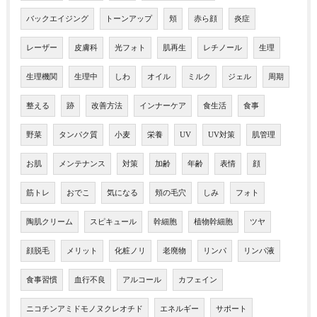
バックエイジング
トーンアップ
頬
赤ら顔
炎症
レーザー
皮膚科
光フォト
肌再生
レチノール
生理
生理機関
生理中
しわ
オイル
ミルク
ジェル
周期
整える
跡
改善方法
インナーケア
食生活
食事
野菜
タンパク質
小麦
栄養
UV
UV対策
肌管理
お肌
メンテナンス
対策
加齢
年齢
表情
顔
筋トレ
おでこ
気になる
頬の毛穴
しみ
フォト
陶肌クリーム
スピキュール
幹細胞
植物幹細胞
ツヤ
顔脱毛
メリット
化粧ノリ
老廃物
リンパ
リンパ液
食事習慣
血行不良
アルコール
カフェイン
ニコチンアミドモノヌクレオチド
エネルギー
サポート