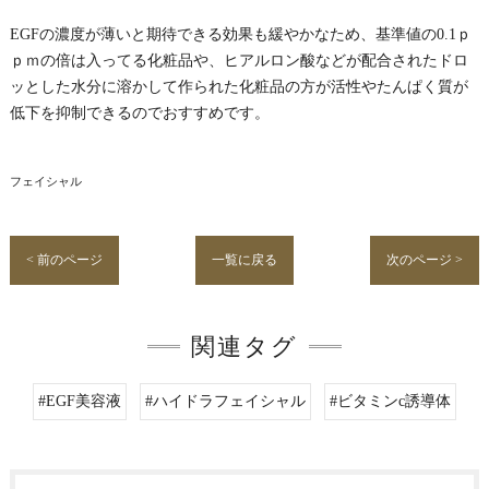
EGFの濃度が薄いと期待できる効果も緩やかなため、基準値の0.1ｐ
ｐｍの倍は入ってる化粧品や、ヒアルロン酸などが配合されたドロ
ッとした水分に溶かして作られた化粧品の方が活性やたんぱく質が
低下を抑制できるのでおすすめです。
フェイシャル
< 前のページ
一覧に戻る
次のページ >
関連タグ
#EGF美容液
#ハイドラフェイシャル
#ビタミンc誘導体