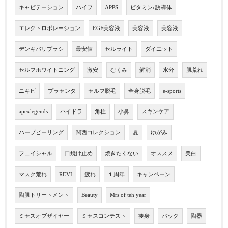
キャビテーション
ハイフ
APPS
ビタミンc誘導体
エレクトロポレーション
EGF美容液
美容液
美容液
デンキバリブラシ
最安値
セルライト
ダイエット
セルフホワイトニング
激安
むくみ
解消
水分
肌荒れ
ニキビ
プラセンタ
セルフ脱毛
全身脱毛
e-sports
apexlegends
ハイドラ
角柱
小鼻
スキンケア
ハーブピーリング
関西コレクション
夏
ゆがみ
フェイシャル
日焼け止め
焼きたくない
オススメ
美白
マスク荒れ
REVI
疲れ
１周年
キャンペーン
陶肌トリートメント
Beauty
Mrs of teh year
ミセスオブザイヤー
ミセスコンテスト
痩身
パック
陶器