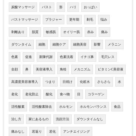
炭酸マッサージ
バスト
形
ハリ
おっぱい
バストマッサージ
ブラジャー
更年期
剃毛
悩み
剥離あり
肌質
敏感肌
オイリー肌
赤み
痛み
ダウンタイム
細胞
細胞ケア
細胞美容
影響
メラニン
色素
促進
新陳代謝
色素沈着
イチゴ鼻
毛穴レス
全顔
鼻
美容液導入
角栓
メカニズム
ビタミンC美容液
高濃度美容液導入
つまり
日焼け
化粧水
さらさら
水
老化
老化防止
酸化
食べ物
目
コラーゲン
活性酸素
活性酸素除去
ホルモン
ホルモンバランス
食品
治し方
家にあるもの
洗顔方法
ダウンタイムなし
痛みなし
若返り
若化
アンチエイジング