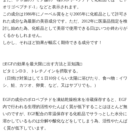
オリゴペプチド-1」などと表示されます。
この成分は1986年にノーベル賞をとり2005年に化粧品として許可さ
れた成分な為最新の美容成分です。ただ、2012年に医薬品指定を検
討し始めた為、化粧品として美容で使用できる日はいつか終わりが
くるかもしれません。
しかし、それほど効果が幅広く期待できる成分です！
□EGFの効果を最大限に出す方法と豆知識□
ビタミンD３、トレチノインを摂取する。
（日焼け対策はして１日10分くらい太陽に浴びたり、食べ物：イワ
シ、鮭、カツオ、卵黄、など。又はサプリでも。）
EGFの成分のポロペプチドを凍結乾燥粉末を冷蔵保存すると、EGF
内で行われる生理的活性やたんぱく質が低下することはほとんど無
いのですが、EGF配合の常温保存する化粧品でサラっとした水分に
溶かしているものは分解や酸化などをしてしまう為、活性やたんぱ
く質が低下しています。