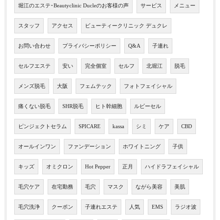
堀江のエステ･Beautyclinic Ducleのお客様の声
サービス
メニュー
スタッフ
アクセス
ビューティークリニック デュクレ
お問い合わせ
プライバシーポリシー
Q&A
子連れ
セルフエステ
安い
完全個室
セルフ
北堀江
脱毛
メンズ脱毛
大阪
フェムテック
フォトフェイシャル
痛くない脱毛
SHR脱毛
ヒト幹細胞
ルビーセル
ピンジェクトセラム
SPICARE
kassa
シミ
ケア
CBD
オールインワン
ファンデーション
ホワイトニング
子供
キッズ
オミクロン
Hot Pepper
正月
ハイドラフェイシャル
毛穴ケア
在宅勤務
毛穴
マスク
ながら美容
美肌
毛穴洗浄
クーポン
子連れエステ
人気
EMS
ラジオ波