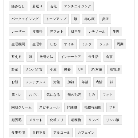
痛みなし
若返り
若化
アンチエイジング
バックエイジング
トーンアップ
頬
赤ら顔
炎症
レーザー
皮膚科
光フォト
肌再生
レチノール
生理
生理機関
生理中
しわ
オイル
ミルク
ジェル
周期
整える
跡
改善方法
インナーケア
食生活
食事
野菜
タンパク質
小麦
栄養
UV
UV対策
肌管理
お肌
メンテナンス
対策
加齢
年齢
表情
顔
筋トレ
おでこ
気になる
頬の毛穴
しみ
フォト
陶肌クリーム
スピキュール
幹細胞
植物幹細胞
ツヤ
顔脱毛
メリット
化粧ノリ
老廃物
リンパ
リンパ液
食事習慣
血行不良
アルコール
カフェイン