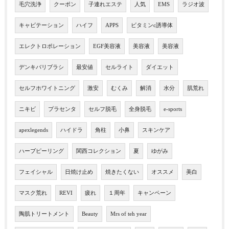
毛穴洗浄
クーポン
子連れエステ
人気
EMS
ラジオ波
キャビテーション
ハイフ
APPS
ビタミンc誘導体
エレクトロポレーション
EGF美容液
美容液
美容液
デンキバリブラシ
最安値
セルライト
ダイエット
セルフホワイトニング
激安
むくみ
解消
水分
肌荒れ
ニキビ
プラセンタ
セルフ脱毛
全身脱毛
e-sports
apexlegends
ハイドラ
角柱
小鼻
スキンケア
ハーブピーリング
関西コレクション
夏
ゆがみ
フェイシャル
日焼け止め
焼きたくない
オススメ
美白
マスク荒れ
REVI
疲れ
１周年
キャンペーン
陶肌トリートメント
Beauty
Mrs of teh year