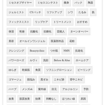
ミセスオブザイヤー
ミセスコンテスト
痩身
パック
陶器
ジェルミスト
CYパッチ
リフトアップ
シワ
たるみ
肌
フィックスミスト
リップケア
トリートメント
おすすめ
保湿
乾燥
抗酸化
抗糖化
芸能人
ターンオーバー
美容
オールインワンジェル
医薬部外品
花粉
クレンジング
Beauytyclinic
つや肌
NMN
抗老化
パワーローズ
ルヴィ
洗顔
Before & After
ホームケア
ゆらぎ
乾燥肌
角質
ソフニングローション
ピーリング
ゴマージュ
肌悩み
黒ずみ
ニキビ跡
背中ニキビ
ハーブ
メンズok
紫外線
目元
アルジルリン
予防
改善
肌質改善
効果
剥離なし
ほうれい線
原因