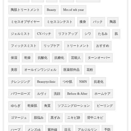
陶肌トリートメント
Beauty
Mrs of teh year
ミセスオブザイヤー
ミセスコンテスト
痩身
パック
陶器
ジェルミスト
CYパッチ
リフトアップ
シワ
たるみ
肌
フィックスミスト
リップケア
トリートメント
おすすめ
保湿
乾燥
抗酸化
抗糖化
芸能人
ターンオーバー
美容
オールインワンジェル
医薬部外品
花粉
クレンジング
Beauytyclinic
つや肌
NMN
抗老化
パワーローズ
ルヴィ
洗顔
Before & After
ホームケア
ゆらぎ
乾燥肌
角質
ソフニングローション
ピーリング
ゴマージュ
肌悩み
黒ずみ
ニキビ跡
背中ニキビ
ハーブ
メンズok
紫外線
目元
アルジルリン
予防