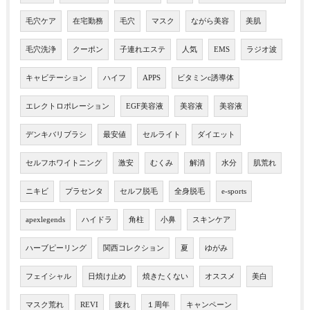
毛穴ケア
在宅勤務
毛穴
マスク
ながら美容
美肌
毛穴洗浄
クーポン
子連れエステ
人気
EMS
ラジオ波
キャビテーション
ハイフ
APPS
ビタミンc誘導体
エレクトロポレーション
EGF美容液
美容液
美容液
デンキバリブラシ
最安値
セルライト
ダイエット
セルフホワイトニング
激安
むくみ
解消
水分
肌荒れ
ニキビ
プラセンタ
セルフ脱毛
全身脱毛
e-sports
apexlegends
ハイドラ
角柱
小鼻
スキンケア
ハーブピーリング
関西コレクション
夏
ゆがみ
フェイシャル
日焼け止め
焼きたくない
オススメ
美白
マスク荒れ
REVI
疲れ
１周年
キャンペーン