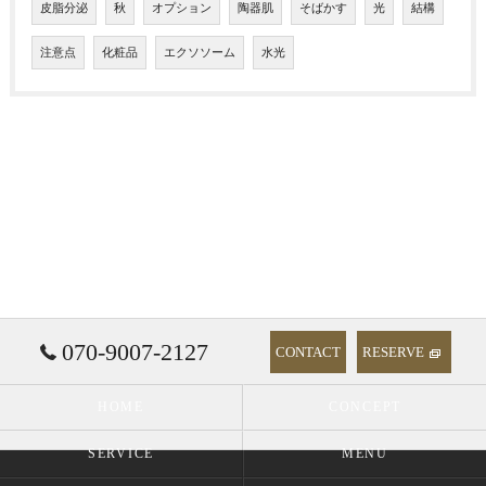
皮脂分泌
秋
オプション
陶器肌
そばかす
光
結構
注意点
化粧品
エクソソーム
水光
070-9007-2127
CONTACT
RESERVE
HOME
CONCEPT
SERVICE
MENU