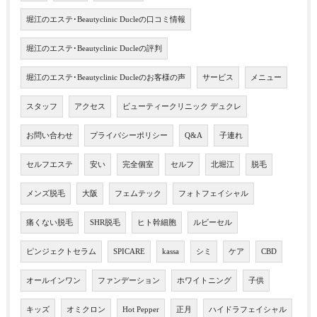
堀江のエステ･Beautyclinic Ducleの口コミ情報
堀江のエステ･Beautyclinic Ducleの評判
堀江のエステ･Beautyclinic Ducleのお客様の声
サービス
メニュー
スタッフ
アクセス
ビューティークリニック デュクレ
お問い合わせ
プライバシーポリシー
Q&A
子連れ
セルフエステ
安い
完全個室
セルフ
北堀江
脱毛
メンズ脱毛
大阪
フェムテック
フォトフェイシャル
痛くない脱毛
SHR脱毛
ヒト幹細胞
ルビーセル
ピンジェクトセラム
SPICARE
kassa
シミ
ケア
CBD
オールインワン
ファンデーション
ホワイトニング
子供
キッズ
オミクロン
Hot Pepper
正月
ハイドラフェイシャル