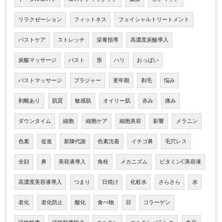
リラクゼーション
フィットネス
フェイシャルトリートメント
バストケア
ストレッチ
栄養指導
高濃度炭酸導入
炭酸マッサージ
バスト
形
ハリ
おっぱい
バストマッサージ
ブラジャー
更年期
剃毛
悩み
剥離あり
肌質
敏感肌
オイリー肌
赤み
痛み
ダウンタイム
細胞
細胞ケア
細胞美容
影響
メラニン
色素
促進
新陳代謝
色素沈着
イチゴ鼻
毛穴レス
全顔
鼻
美容液導入
角栓
メカニズム
ビタミンC美容液
高濃度美容液導入
つまり
日焼け
化粧水
さらさら
水
老化
老化防止
酸化
食べ物
目
コラーゲン