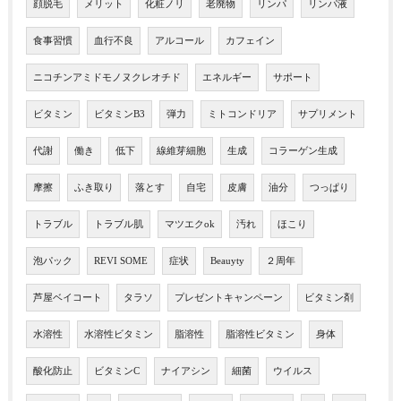
顔脱毛
メリット
化粧ノリ
老廃物
リンパ
リンパ液
食事習慣
血行不良
アルコール
カフェイン
ニコチンアミドモノヌクレオチド
エネルギー
サポート
ビタミン
ビタミンB3
弾力
ミトコンドリア
サプリメント
代謝
働き
低下
線維芽細胞
生成
コラーゲン生成
摩擦
ふき取り
落とす
自宅
皮膚
油分
つっぱり
トラブル
トラブル肌
マツエクok
汚れ
ほこり
泡パック
REVI SOME
症状
Beauyty
２周年
芦屋ベイコート
タラソ
プレゼントキャンペーン
ビタミン剤
水溶性
水溶性ビタミン
脂溶性
脂溶性ビタミン
身体
酸化防止
ビタミンC
ナイアシン
細菌
ウイルス