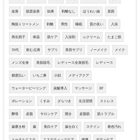
改善
肌質改善
効果
剥離なし
ほうれい線
原因
陶肌トリートメン
剥離
男性
睡眠
質の良い
入浴
再生因子
体温
肌ケア
入浴剤
㏄クリーム
たまご肌
30代
飲む点滴
サプリ
美容サプリ
ノーメイク
メイク
メンズ全身
美肌脱毛
レディース全身脱毛
レディース
都度払い
いちご鼻
小顔
メディアクア
ウォーターピーリング
炭酸導入
マッサージ
RF
ポレーション
くすみ
ざらつき
生活習慣
ストレス
酵母
皮脂
サロンケア
開き
皮脂肌
肌トラブル
歯磨き粉
歯
美白ケア
歯を白く
ステイン
着色汚れ
トータルエステ
エステティックケア
健康
ボディケア