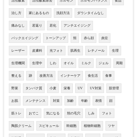
活性酸素
活性酸素除去
ホルモン
ホルモンバランス
食品
治し方
家にあるもの
洗顔方法
ダウンタイムなし
痛みなし
若返り
若化
アンチエイジング
バックエイジング
トーンアップ
頬
赤ら顔
炎症
レーザー
皮膚科
光フォト
肌再生
レチノール
生理
生理機関
生理中
しわ
オイル
ミルク
ジェル
周期
整える
跡
改善方法
インナーケア
食生活
食事
野菜
タンパク質
小麦
栄養
UV
UV対策
肌管理
お肌
メンテナンス
対策
加齢
年齢
表情
顔
筋トレ
おでこ
気になる
頬の毛穴
しみ
フォト
陶肌クリーム
スピキュール
幹細胞
植物幹細胞
ツヤ