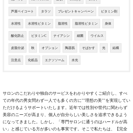
芦屋ベイコート
タラソ
プレゼントキャンペーン
ビタミン剤
水溶性
水溶性ビタミン
脂溶性
脂溶性ビタミン
身体
酸化防止
ビタミンC
ナイアシン
細菌
ウイルス
皮脂分泌
秋
オプション
陶器肌
そばかす
光
結構
注意点
化粧品
エクソソーム
水光
サロンのこだわりや独自のサービスをわかりやすくご紹介し、すべ
ての年代の男女問わず一人でも多くの方に""理想の美""を実現してい
ただけるようサポートいたします。近年では性別や世代に関わらず
美容のニーズが高まり、個人が自分らしい美しさを追求できるよう
になってきました。しかし、「専門サロンに通うのはハードルが高
い」と感じている方が多いのも事実です。そこで私たちは、【完全