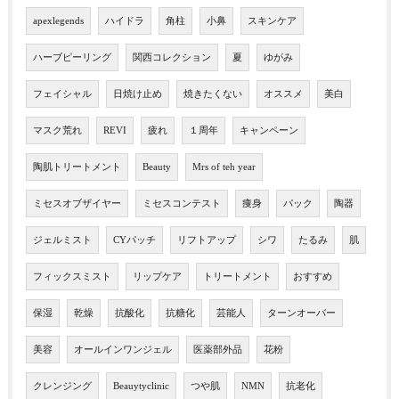
apexlegends
ハイドラ
角柱
小鼻
スキンケア
ハーブピーリング
関西コレクション
夏
ゆがみ
フェイシャル
日焼け止め
焼きたくない
オススメ
美白
マスク荒れ
REVI
疲れ
１周年
キャンペーン
陶肌トリートメント
Beauty
Mrs of teh year
ミセスオブザイヤー
ミセスコンテスト
痩身
パック
陶器
ジェルミスト
CYパッチ
リフトアップ
シワ
たるみ
肌
フィックスミスト
リップケア
トリートメント
おすすめ
保湿
乾燥
抗酸化
抗糖化
芸能人
ターンオーバー
美容
オールインワンジェル
医薬部外品
花粉
クレンジング
Beauytyclinic
つや肌
NMN
抗老化