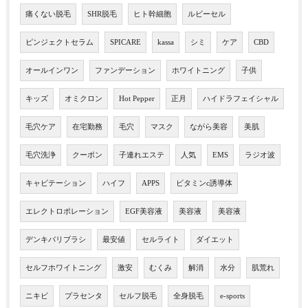
痛くない脱毛
SHR脱毛
ヒト幹細胞
ルビーセル
ピンジェクトセラム
SPICARE
kassa
シミ
ケア
CBD
オールインワン
ファンデーション
ホワイトニング
子供
キッズ
オミクロン
Hot Pepper
正月
ハイドラフェイシャル
毛穴ケア
在宅勤務
毛穴
マスク
ながら美容
美肌
毛穴洗浄
クーポン
子連れエステ
人気
EMS
ラジオ波
キャビテーション
ハイフ
APPS
ビタミンc誘導体
エレクトロポレーション
EGF美容液
美容液
美容液
デンキバリブラシ
最安値
セルライト
ダイエット
セルフホワイトニング
激安
むくみ
解消
水分
肌荒れ
ニキビ
プラセンタ
セルフ脱毛
全身脱毛
e-sports