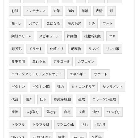
お肌
メンテナンス
対策
加齢
年齢
表情
顔
筋トレ
おでこ
気になる
頬の毛穴
しみ
フォト
陶肌クリーム
スピキュール
幹細胞
植物幹細胞
ツヤ
顔脱毛
メリット
化粧ノリ
老廃物
リンパ
リンパ液
食事習慣
血行不良
アルコール
カフェイン
ニコチンアミドモノヌクレオチド
エネルギー
サポート
ビタミン
ビタミンB3
弾力
ミトコンドリア
サプリメント
代謝
働き
低下
線維芽細胞
生成
コラーゲン生成
摩擦
ふき取り
落とす
自宅
皮膚
油分
つっぱり
トラブル
トラブル肌
マツエクok
汚れ
ほこり
泡パック
REVI SOME
症状
Beauyty
２周年