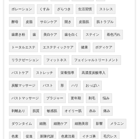
ポレーション
くすみ
ざらつき
生活習慣
ストレス
酵母
皮脂
サロンケア
開き
皮脂肌
肌トラブル
歯磨き粉
歯
美白ケア
歯を白く
ステイン
着色汚れ
トータルエステ
エステティックケア
健康
ボディケア
リラクゼーション
フィットネス
フェイシャルトリートメント
バストケア
ストレッチ
栄養指導
高濃度炭酸導入
炭酸マッサージ
バスト
形
ハリ
おっぱい
バストマッサージ
ブラジャー
更年期
剃毛
悩み
剥離あり
肌質
敏感肌
オイリー肌
赤み
痛み
ダウンタイム
細胞
細胞ケア
細胞美容
影響
メラニン
色素
促進
新陳代謝
色素沈着
イチゴ鼻
毛穴レス