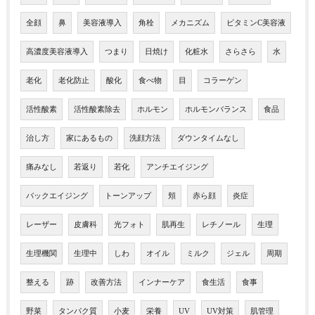
全顔
鼻
美容液導入
角栓
メカニズム
ビタミンC美容液
高濃度美容液導入
つまり
日焼け
化粧水
さらさら
水
老化
老化防止
酸化
食べ物
目
コラーゲン
活性酸素
活性酸素除去
ホルモン
ホルモンバランス
食品
治し方
家にあるもの
洗顔方法
ダウンタイムなし
痛みなし
若返り
若化
アンチエイジング
バックエイジング
トーンアップ
頬
赤ら顔
炎症
レーザー
皮膚科
光フォト
肌再生
レチノール
生理
生理機関
生理中
しわ
オイル
ミルク
ジェル
周期
整える
跡
改善方法
インナーケア
食生活
食事
野菜
タンパク質
小麦
栄養
UV
UV対策
肌管理