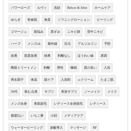
パワーローズ
ルヴィ
洗顔
Before & After
ホームケア
ゆらぎ
乾燥肌
角質
ソフニングローション
ピーリング
ゴマージュ
肌悩み
黒ずみ
ニキビ跡
背中ニキビ
ハーブ
メンズok
紫外線
目元
アルジルリン
予防
改善
肌質改善
効果
剥離なし
ほうれい線
原因
陶肌トリートメン
剥離
男性
睡眠
質の良い
入浴
再生因子
体温
肌ケア
入浴剤
㏄クリーム
たまご肌
30代
飲む点滴
サプリ
美容サプリ
ノーメイク
メイク
メンズ全身
美肌脱毛
レディース全身脱毛
レディース
都度払い
いちご鼻
小顔
メディアクア
ウォーターピーリング
炭酸導入
マッサージ
RF