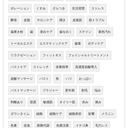
ポレーション
くすみ
ざらつき
生活習慣
ストレス
酵母
皮脂
サロンケア
開き
皮脂肌
肌トラブル
歯磨き粉
歯
美白ケア
歯を白く
ステイン
着色汚れ
トータルエステ
エステティックケア
健康
ボディケア
リラクゼーション
フィットネス
フェイシャルトリートメント
バストケア
ストレッチ
栄養指導
高濃度炭酸導入
炭酸マッサージ
バスト
形
ハリ
おっぱい
バストマッサージ
ブラジャー
更年期
剃毛
悩み
剥離あり
肌質
敏感肌
オイリー肌
赤み
痛み
ダウンタイム
細胞
細胞ケア
細胞美容
影響
メラニン
色素
促進
新陳代謝
色素沈着
イチゴ鼻
毛穴レス