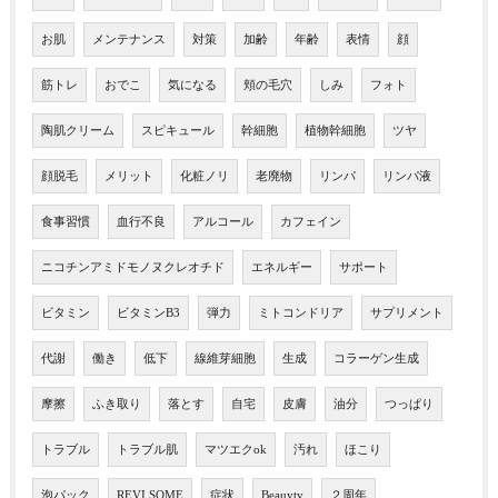
お肌
メンテナンス
対策
加齢
年齢
表情
顔
筋トレ
おでこ
気になる
頬の毛穴
しみ
フォト
陶肌クリーム
スピキュール
幹細胞
植物幹細胞
ツヤ
顔脱毛
メリット
化粧ノリ
老廃物
リンパ
リンパ液
食事習慣
血行不良
アルコール
カフェイン
ニコチンアミドモノヌクレオチド
エネルギー
サポート
ビタミン
ビタミンB3
弾力
ミトコンドリア
サプリメント
代謝
働き
低下
線維芽細胞
生成
コラーゲン生成
摩擦
ふき取り
落とす
自宅
皮膚
油分
つっぱり
トラブル
トラブル肌
マツエクok
汚れ
ほこり
泡パック
REVI SOME
症状
Beauyty
２周年