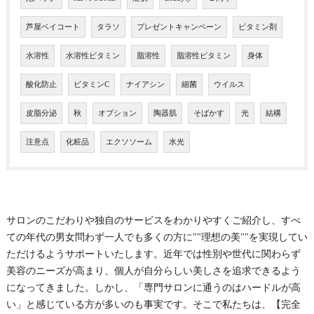
芦屋ベイコート
タラソ
プレゼントキャンペーン
ビタミン剤
水溶性
水溶性ビタミン
脂溶性
脂溶性ビタミン
身体
酸化防止
ビタミンC
ナイアシン
細菌
ウイルス
皮脂分泌
秋
オプション
陶器肌
そばかす
光
結構
注意点
化粧品
エクソソーム
水光
サロンのこだわりや独自のサービスをわかりやすくご紹介し、すべ
ての年代の男女問わず一人でも多くの方に""理想の美""を実現してい
ただけるようサポートいたします。近年では性別や世代に関わらず
美容のニーズが高まり、個人が自分らしい美しさを追求できるよう
になってきました。しかし、「専門サロンに通うのはハードルが高
い」と感じている方が多いのも事実です。そこで私たちは、【完全