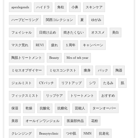
apexlegends
ハイドラ
角柱
小鼻
スキンケア
ハーブピーリング
関西コレクション
夏
ゆがみ
フェイシャル
日焼け止め
焼きたくない
オススメ
美白
マスク荒れ
REVI
疲れ
１周年
キャンペーン
陶肌トリートメント
Beauty
Mrs of teh year
ミセスオブザイヤー
ミセスコンテスト
痩身
パック
陶器
ジェルミスト
CYパッチ
リフトアップ
シワ
たるみ
肌
フィックスミスト
リップケア
トリートメント
おすすめ
保湿
乾燥
抗酸化
抗糖化
芸能人
ターンオーバー
美容
オールインワンジェル
医薬部外品
花粉
クレンジング
Beauytyclinic
つや肌
NMN
抗老化