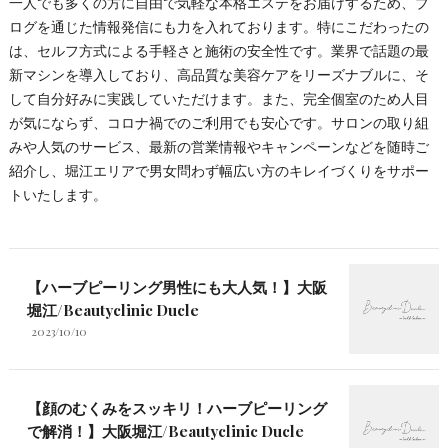
一人でも多くの方に自由で気軽な本格エステをお届けするため、ブ
ログを通じた情報発信にも力を入れております。特にこだわったの
は、セルフ方式による手軽さと施術の安全性です。業界で話題の最
新マシンを導入しており、高品質な美容ケアをリーズナブルに、そ
して自分好みに実践していただけます。また、完全個室のため人目
が気にならず、コロナ禍でのご利用でも安心です。サロンの取り組
みや人気のサービス、最新の営業情報やキャンペーンなどを随時ご
紹介し、堀江エリアで男女問わず幅広い方のキレイづくりをサポー
トいたします。
【ハーブピーリング男性にも大人気！】大阪
堀江/Beautyclinic Ducle
2023/10/10
【顔のむくみをスッキリ！ハーブピーリング
で解消！】大阪堀江/Beautyclinic Ducle