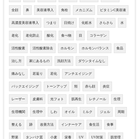
全顔
鼻
美容液導入
角栓
メカニズム
ビタミンC美容液
高濃度美容液導入
つまり
日焼け
化粧水
さらさら
水
老化
老化防止
酸化
食べ物
目
コラーゲン
活性酸素
活性酸素除去
ホルモン
ホルモンバランス
食品
治し方
家にあるもの
洗顔方法
ダウンタイムなし
痛みなし
若返り
若化
アンチエイジング
バックエイジング
トーンアップ
頬
赤ら顔
炎症
レーザー
皮膚科
光フォト
肌再生
レチノール
生理
生理機関
生理中
しわ
オイル
ミルク
ジェル
周期
整える
跡
改善方法
インナーケア
食生活
食事
野菜
タンパク質
小麦
栄養
UV
UV対策
肌管理