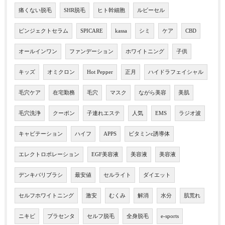
痛くない脱毛
SHR脱毛
ヒト幹細胞
ルビーセル
ピンジェクトセラム
SPICARE
kassa
シミ
ケア
CBD
オールインワン
ファンデーション
ホワイトニング
子供
キッズ
オミクロン
Hot Pepper
正月
ハイドラフェイシャル
毛穴ケア
在宅勤務
毛穴
マスク
ながら美容
美肌
毛穴洗浄
クーポン
子連れエステ
人気
EMS
ラジオ波
キャビテーション
ハイフ
APPS
ビタミンc誘導体
エレクトロポレーション
EGF美容液
美容液
美容液
デンキバリブラシ
最安値
セルライト
ダイエット
セルフホワイトニング
激安
むくみ
解消
水分
肌荒れ
ニキビ
プラセンタ
セルフ脱毛
全身脱毛
e-sports