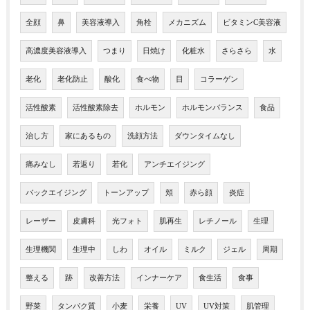
全顔
鼻
美容液導入
角栓
メカニズム
ビタミンC美容液
高濃度美容液導入
つまり
日焼け
化粧水
さらさら
水
老化
老化防止
酸化
食べ物
目
コラーゲン
活性酸素
活性酸素除去
ホルモン
ホルモンバランス
食品
治し方
家にあるもの
洗顔方法
ダウンタイムなし
痛みなし
若返り
若化
アンチエイジング
バックエイジング
トーンアップ
頬
赤ら顔
炎症
レーザー
皮膚科
光フォト
肌再生
レチノール
生理
生理機関
生理中
しわ
オイル
ミルク
ジェル
周期
整える
跡
改善方法
インナーケア
食生活
食事
野菜
タンパク質
小麦
栄養
UV
UV対策
肌管理