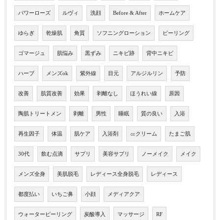
パワーローズ
ルヴィ
洗顔
Before & After
ホームケア
ゆらぎ
乾燥肌
角質
ソフニングローション
ピーリング
ゴマージュ
肌悩み
黒ずみ
ニキビ跡
背中ニキビ
ハーブ
メンズok
紫外線
目元
アルジルリン
予防
改善
肌質改善
効果
剥離なし
ほうれい線
原因
陶肌トリートメン
剥離
男性
睡眠
質の良い
入浴
再生因子
体温
肌ケア
入浴剤
㏄クリーム
たまご肌
30代
飲む点滴
サプリ
美容サプリ
ノーメイク
メイク
メンズ全身
美肌脱毛
レディース全身脱毛
レディース
都度払い
いちご鼻
小顔
メディアクア
ウォーターピーリング
炭酸導入
マッサージ
RF