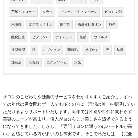
芦屋ベイコート
タラソ
プレゼントキャンペーン
ビタミン剤
水溶性
水溶性ビタミン
脂溶性
脂溶性ビタミン
身体
酸化防止
ビタミンC
ナイアシン
細菌
ウイルス
皮脂分泌
秋
オプション
陶器肌
そばかす
光
結構
注意点
化粧品
エクソソーム
水光
サロンのこだわりや独自のサービスをわかりやすくご紹介し、すべ
ての年代の男女問わず一人でも多くの方に""理想の美""を実現してい
ただけるようサポートいたします。近年では性別や世代に関わらず
美容のニーズが高まり、個人が自分らしい美しさを追求できるよう
になってきました。しかし、「専門サロンに通うのはハードルが高
い」と感じている方が多いのも事実です。そこで私たちは、【完全