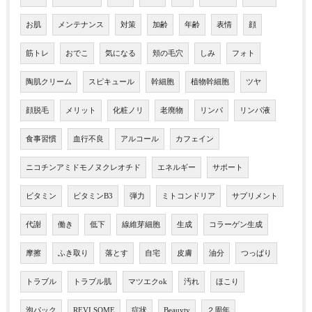
お肌
メンテナンス
対策
加齢
年齢
表情
顔
筋トレ
おでこ
気になる
頬の毛穴
しみ
フォト
陶肌クリーム
スピキュール
幹細胞
植物幹細胞
ツヤ
顔脱毛
メリット
化粧ノリ
老廃物
リンパ
リンパ液
食事習慣
血行不良
アルコール
カフェイン
ニコチンアミドモノヌクレオチド
エネルギー
サポート
ビタミン
ビタミンB3
弾力
ミトコンドリア
サプリメント
代謝
働き
低下
線維芽細胞
生成
コラーゲン生成
摩擦
ふき取り
落とす
自宅
皮膚
油分
つっぱり
トラブル
トラブル肌
マツエクok
汚れ
ほこり
泡パック
REVI SOME
症状
Beauyty
２周年