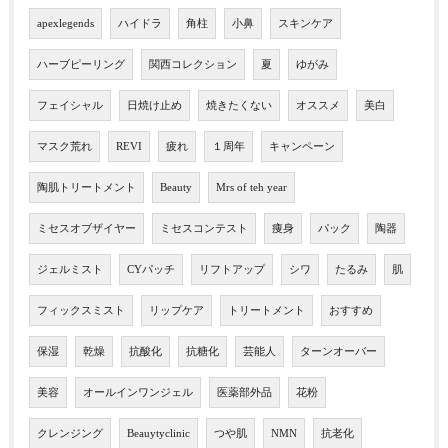
apexlegends
ハイドラ
角柱
小鼻
スキンケア
ハーブピーリング
関西コレクション
夏
ゆがみ
フェイシャル
日焼け止め
焼きたくない
オススメ
美白
マスク荒れ
REVI
疲れ
１周年
キャンペーン
陶肌トリートメント
Beauty
Mrs of teh year
ミセスオブザイヤー
ミセスコンテスト
痩身
パック
陶器
ジェルミスト
CYパッチ
リフトアップ
シワ
たるみ
肌
フィックスミスト
リップケア
トリートメント
おすすめ
保湿
乾燥
抗酸化
抗糖化
芸能人
ターンオーバー
美容
オールインワンジェル
医薬部外品
花粉
クレンジング
Beauytyclinic
つや肌
NMN
抗老化