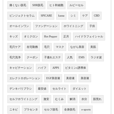
痛くない脱毛
SHR脱毛
ヒト幹細胞
ルビーセル
ピンジェクトセラム
SPICARE
kassa
シミ
ケア
CBD
オールインワン
ファンデーション
ホワイトニング
子供
キッズ
オミクロン
Hot Pepper
正月
ハイドラフェイシャル
毛穴ケア
在宅勤務
毛穴
マスク
ながら美容
美肌
毛穴洗浄
クーポン
子連れエステ
人気
EMS
ラジオ波
キャビテーション
ハイフ
APPS
ビタミンc誘導体
エレクトロポレーション
EGF美容液
美容液
美容液
デンキバリブラシ
最安値
セルライト
ダイエット
セルフホワイトニング
激安
むくみ
解消
水分
肌荒れ
ニキビ
プラセンタ
セルフ脱毛
全身脱毛
e-sports