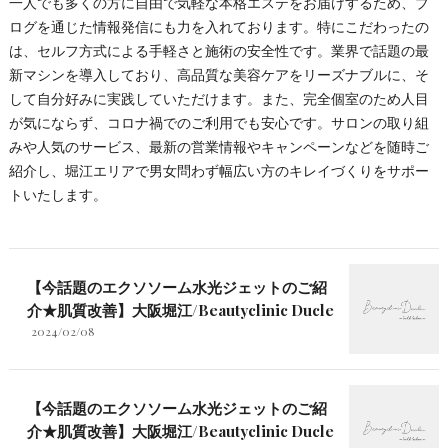
一人でも多くの方に自由で気軽な本格エステをお届けするため、ブ
ログを通じた情報発信にも力を入れております。特にこだわったの
は、セルフ方式による手軽さと施術の安全性です。業界で話題の最
新マシンを導入しており、高品質な美容ケアをリーズナブルに、そ
して自分好みに実践していただけます。また、完全個室のため人目
が気にならず、コロナ禍でのご利用でも安心です。サロンの取り組
みや人気のサービス、最新の営業情報やキャンペーンなどを随時ご
紹介し、堀江エリアで男女問わず幅広い方のキレイづくりをサポー
トいたします。
【今話題のエクソソーム水光ジェットのご紹
介★肌質改善】大阪堀江/Beautyclinic Ducle
2024/02/08
【今話題のエクソソーム水光ジェットのご紹
介★肌質改善】大阪堀江/Beautyclinic Ducle