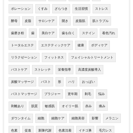
ポレーション
くすみ
ざらつき
生活習慣
ストレス
酵母
皮脂
サロンケア
開き
皮脂肌
肌トラブル
歯磨き粉
歯
美白ケア
歯を白く
ステイン
着色汚れ
トータルエステ
エステティックケア
健康
ボディケア
リラクゼーション
フィットネス
フェイシャルトリートメント
バストケア
ストレッチ
栄養指導
高濃度炭酸導入
炭酸マッサージ
バスト
形
ハリ
おっぱい
バストマッサージ
ブラジャー
更年期
剃毛
悩み
剥離あり
肌質
敏感肌
オイリー肌
赤み
痛み
ダウンタイム
細胞
細胞ケア
細胞美容
影響
メラニン
色素
促進
新陳代謝
色素沈着
イチゴ鼻
毛穴レス